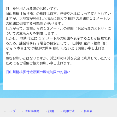
河川を利用される際のお願いです。
旧山川橋【吊り橋】の橋脚は自重、基礎や水圧によって支えられてい
ますが、大地震が発生した場合に最大で 橋脚 の周囲約１２メートル
の範囲に倒壊する可能性 があります 。
したがって、支柱から約１２メートルの範囲（下記写真のとおり）に
ついての立ち入りを制限 します 。
しかし、 橋脚付近に １２ メートルの範囲を表示することが困難であ
るため、練習等を行う場合の目安として 、 山川橋 左岸（福島 側 ）
から ２本目まで の橋脚の間を 航行 しないようお願い申し上げま
す。
急なお願いとはなりますが、川辺町の河川を安全に利用していただく
ためにもご理解ご協力お願い申し上げます。
旧山川橋橋脚付近湖面の区域制限のお願い
トップ
漕艇場概要
設備
利用方法
料金表