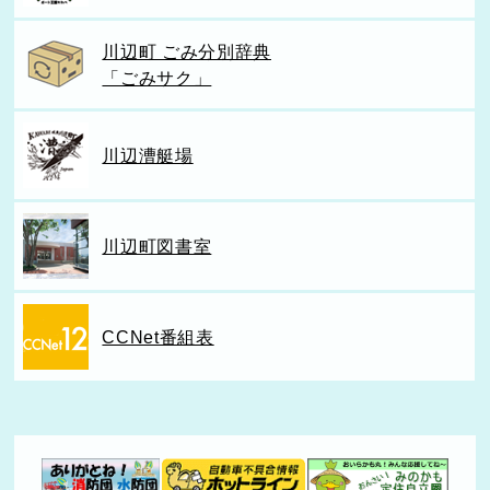
川辺町 ごみ分別辞典
「ごみサク」
川辺漕艇場
川辺町図書室
CCNet番組表