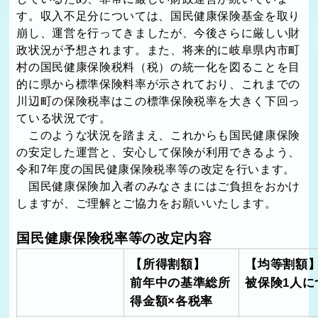
す。収入不足分については、国民健康保険基金を取り
崩し、運営を行ってきましたが、今後さらに厳しい財
政状況が予想されます。また、将来的に岐阜県内市町
村の国民健康保険税料（税）の統一化を図ることを目
的に県から標準保険料率が示されており、これまでの
川辺町の保険税率はこの標準保険税率を大きく下回っ
ている状況です。
このような状況を踏まえ、これからも国民健康保険
の安定した運営と、安心して保険が利用できるよう、
令和7年度の国民健康保険税率等の改定を行います。
国民健康保険加入者のみなさまにはご負担をおかけ
しますが、ご理解とご協力をお願いいたします。
国民健康保険税率等の改定内容
【所得割額】
【均等割額
前年中の基準総所
被保険1
人に
得金額×各税率