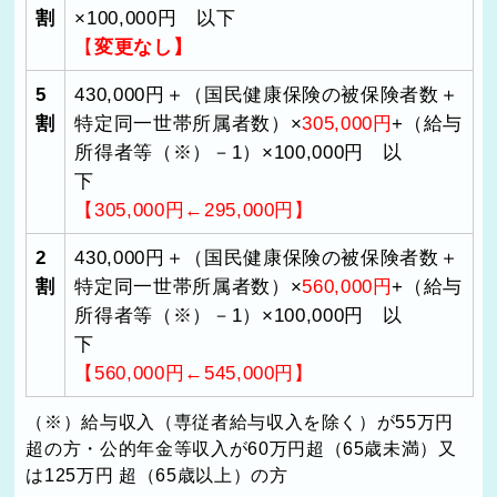
割
×
100,000
円 以下
【
変更なし】
5
430,000
円＋（国民健康保険の被保険者数＋
割
特定同一世帯所属者数）×
305,000円
+
（給与
所得者等（※）－
1
）×
100,000
円 以
下
【305,000円←295,000円】
2
430,000
円＋（国民健康保険の被保険者数＋
割
特定同一世帯所属者数）×
560,000円
+
（給与
所得者等（※）－
1
）×
100,000
円 以
下
【560,000円←545,000円】
（※）給与収入（専従者給与収入を除く）が
55
万円
超の方・公的年金等収入が
60
万円超（
65
歳未満）又
は
125
万円 超（
65
歳以上）の方