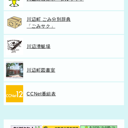
川辺町 ごみ分別辞典
「ごみサク」
川辺漕艇場
川辺町図書室
CCNet番組表