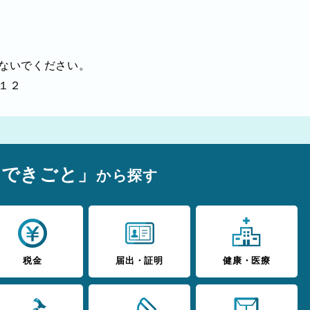
ないでください。
１２
のできごと」
から探す
税金
届出・証明
健康・医療