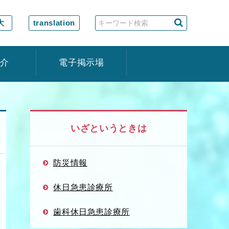
大
translation
紹介
電子掲示場
いざというときは
防災情報
休日急患診療所
歯科休日急患診療所