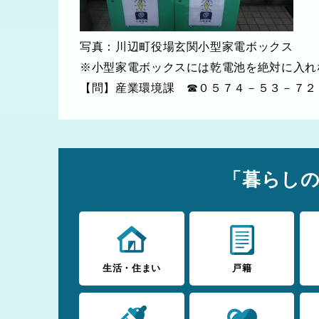
写真：川辺町役場玄関小型家電ボックス
※小型家電ボックスには乾電池を絶対に入れ
【問】産業環境課 ☎０５７４－５３－７２
「暮らし
生活・住まい
戸籍