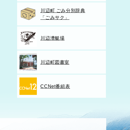
川辺町 ごみ分別辞典
「ごみサク」
川辺漕艇場
川辺町図書室
CCNet番組表