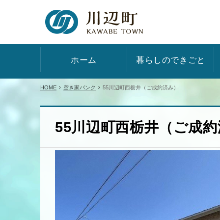
ホーム
暮らしのできごと
HOME
空き家バンク
55川辺町西栃井（ご成約済み）
55川辺町西栃井（ご成