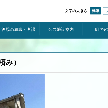
標準
文字の大きさ
役場の組織・各課
公共施設案内
町の
約済み）