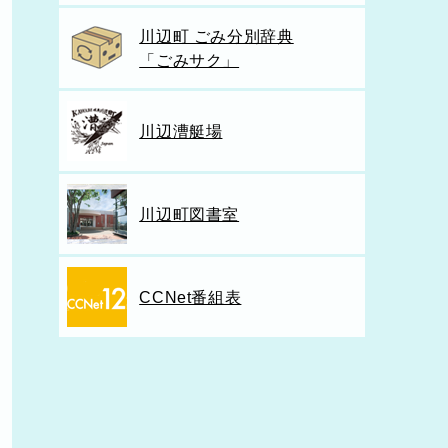
川辺町 ごみ分別辞典
「ごみサク」
川辺漕艇場
川辺町図書室
CCNet番組表