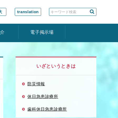
大
translation
紹介
電子掲示場
いざというときは
防災情報
休日急患診療所
歯科休日急患診療所