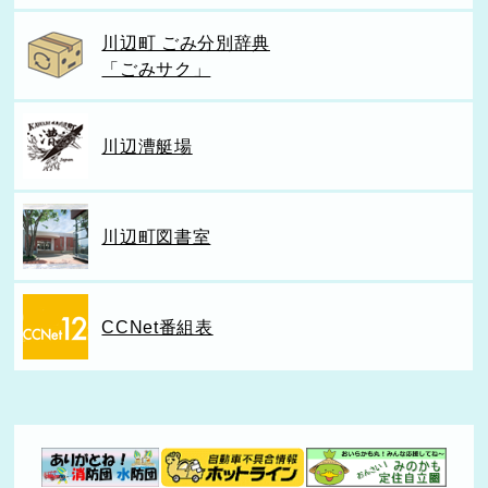
川辺町 ごみ分別辞典
「ごみサク」
川辺漕艇場
川辺町図書室
CCNet番組表