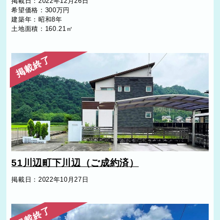
掲載日：2022年12月26日
希望価格：300万円
建築年：昭和8年
土地面積：160.21㎡
掲載終了
51川辺町下川辺（ご成約済）
掲載日：2022年10月27日
掲載終了