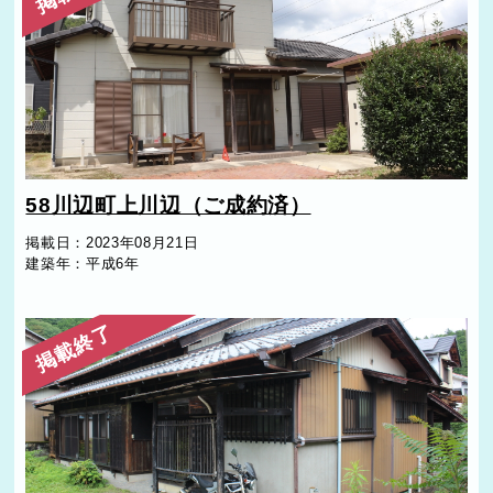
58川辺町上川辺（ご成約済）
掲載日：2023年08月21日
建築年：平成6年
掲載終了