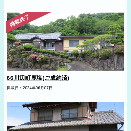
掲載終了
66川辺町鹿塩(ご成約済)
掲載日：2024年06月07日