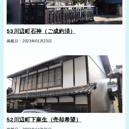
53川辺町石神（ご成約済）
掲載日：2023年01月23日
52川辺町下麻生（売却希望）