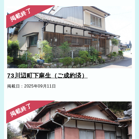
掲載終了
73川辺町下麻生（ご成約済）
掲載日：2025年09月11日
掲載終了