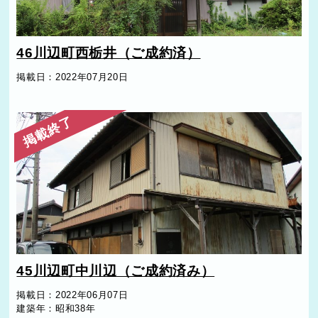
46川辺町西栃井（ご成約済）
掲載日：2022年07月20日
掲載終了
45川辺町中川辺（ご成約済み）
掲載日：2022年06月07日
建築年：昭和38年