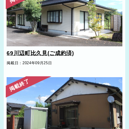
69川辺町比久見(ご成約済)
掲載日：2024年09月25日
掲載終了