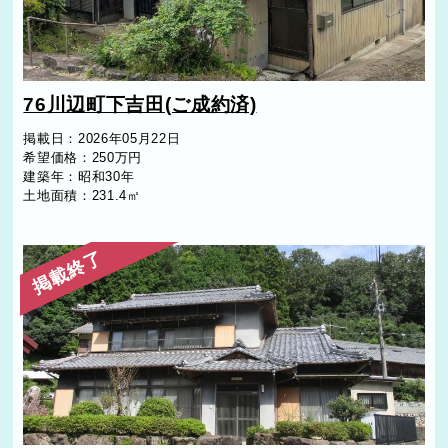
76川辺町下吉田(ご成約済)
掲載日：2026年05月22日
希望価格：250万円
建築年：昭和30年
土地面積：231.4㎡
掲載終了