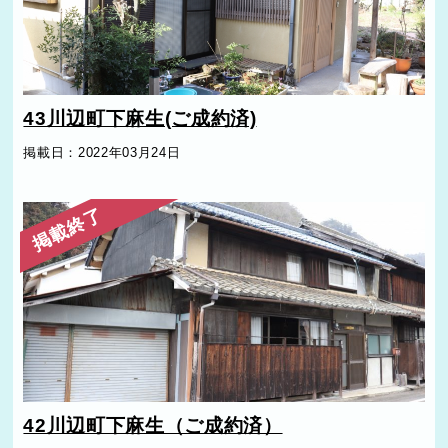
43川辺町下麻生(ご成約済)
掲載日：2022年03月24日
掲載終了
42川辺町下麻生（ご成約済）