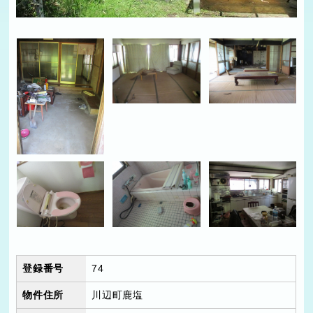
登録番号
74
物件住所
川辺町鹿塩