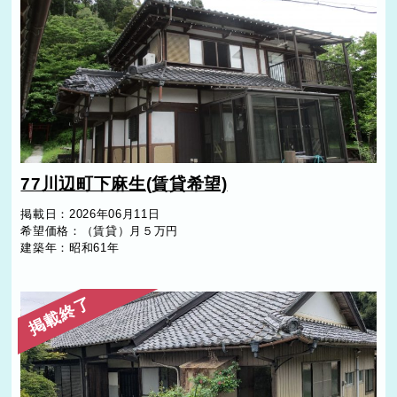
77川辺町下麻生(賃貸希望)
掲載日：2026年06月11日
希望価格：（賃貸）月５万円
建築年：昭和61年
掲載終了