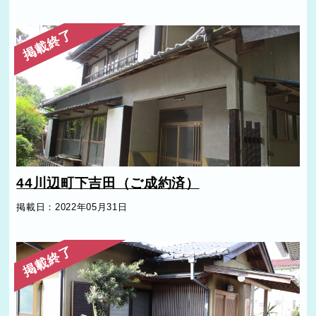
掲載終了
44川辺町下吉田（ご成約済）
掲載日：2022年05月31日
掲載終了