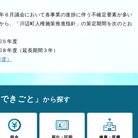
年６月議会において各事業の進捗に伴う不確定要素が多い
から、「川辺町人権施策推進指針」の策定期間を次のとお
和５年度
８年度（延長期間３年）
年度）
のできごと」
から探す
税金
届出・証明
健康・医療