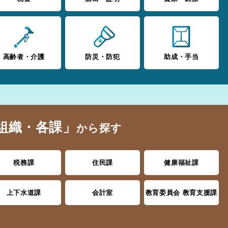
高齢者・介護
防災・防犯
助成・手当
組織・各課」
から探す
税務課
住民課
健康福祉課
上下水道課
会計室
教育委員会 教育支援課