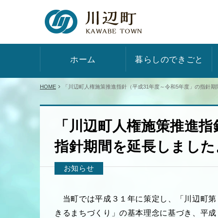
ホーム
暮らしのできごと
HOME
「川辺町人権施策推進指針（平成31年度～令和5年度」の指針期
「川辺町人権施策推進指
指針期間を延長しました
お知らせ
当町では平成３１年に策定し、「川辺町第
きるまちづくり」の基本理念に基づき、平成