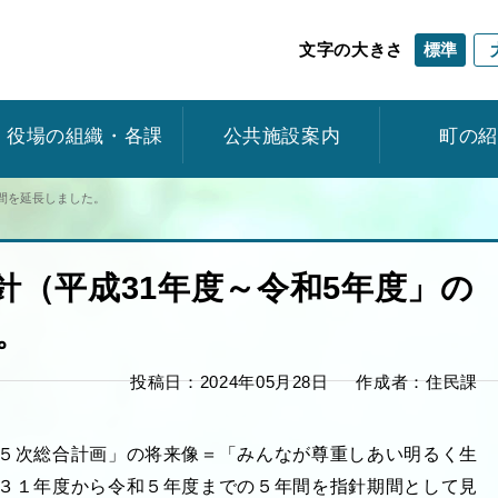
標準
文字の大きさ
役場の組織・各課
公共施設案内
町の
間を延長しました。
針（平成31年度～令和5年度」の
。
投稿日：2024年05月28日
作成者：住民課
５次総合計画」の将来像＝「みんなが尊重しあい明るく生
３１年度から令和５年度までの５年間を指針期間として見