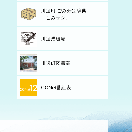
川辺町 ごみ分別辞典
「ごみサク」
川辺漕艇場
川辺町図書室
CCNet番組表