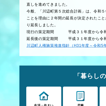
直しを進めてきました。
今般、「川辺町第５次総合計画」は、令和５
ことを理由に２年間の延長が決定されたこと
り延長しました。
現行の策定期間
平成３１年度から令
延長後の策定期間 平成３１年度から令和
川辺町人権施策推進指針（H31年度～令和5
「暮らし
生活・住まい
戸籍