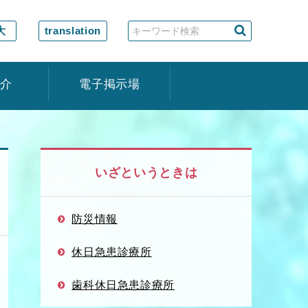
大
translation
紹介
電子掲示場
いざというときは
防災情報
休日急患診療所
歯科休日急患診療所