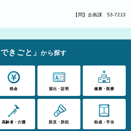
【問】企画課 53-7213
のできごと」
から探す
税金
届出・証明
健康・医療
高齢者・介護
防災・防犯
助成・手当