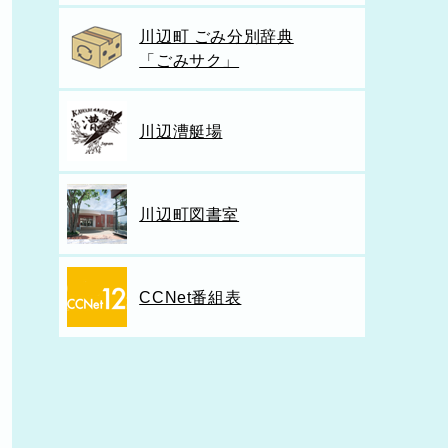
川辺町 ごみ分別辞典
「ごみサク」
川辺漕艇場
川辺町図書室
CCNet番組表