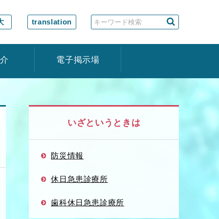
大
translation
紹介
電子掲示場
いざというときは
防災情報
休日急患診療所
歯科休日急患診療所