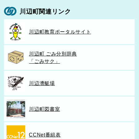
川辺町関連リンク
川辺町教育ポータルサイト
川辺町 ごみ分別辞典
「ごみサク」
川辺漕艇場
川辺町図書室
CCNet番組表