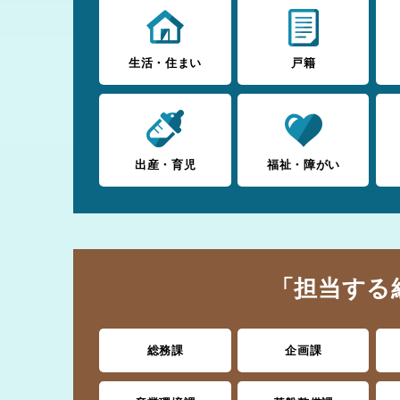
生活・住まい
戸籍
出産・育児
福祉・障がい
「担当する
総務課
企画課