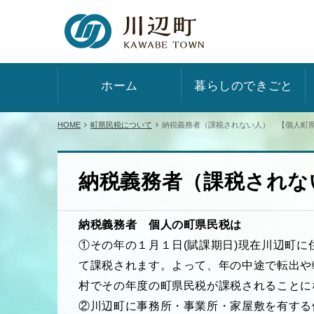
ホーム
暮らしのできごと
HOME
町県民税について
納税義務者（課税されない人） 【個人町
納税義務者（課税されな
納税義務者 個人の町県民税は
①その年の１月１日(賦課期日)現在川辺町
て課税されます。よって、年の中途で転出や
村でその年度の町県民税が課税されることに
②川辺町に事務所・事業所・家屋敷を有する