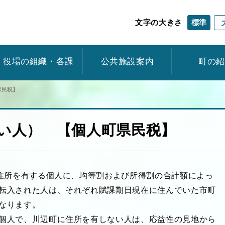
標準
文字の大きさ
役場の組織・各課
公共施設案内
町の
県民税】
い人） 【個人町県民税】
に住所を有する個人に、均等割および所得割の合計額によっ
転入された人は、それぞれ賦課期日現在に住んでいた市町
なります。
個人で、川辺町に住所を有しない人は、応益性の見地から