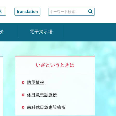
大
translation
紹介
電子掲示場
いざというときは
防災情報
休日急患診療所
歯科休日急患診療所