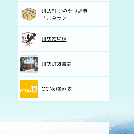
川辺町 ごみ分別辞典
「ごみサク」
川辺漕艇場
川辺町図書室
CCNet番組表