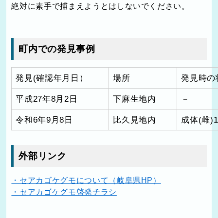
絶対に素手で捕まえようとはしないでください。
町内での発見事例
発見(確認年月日）
場所
発見時の
平成27年8月2日
下麻生地内
－
令和6年9月8日
比久見地内
成体(雌)
外部リンク
・セアカゴケグモについて（岐阜県HP）
・セアカゴケグモ啓発チラシ