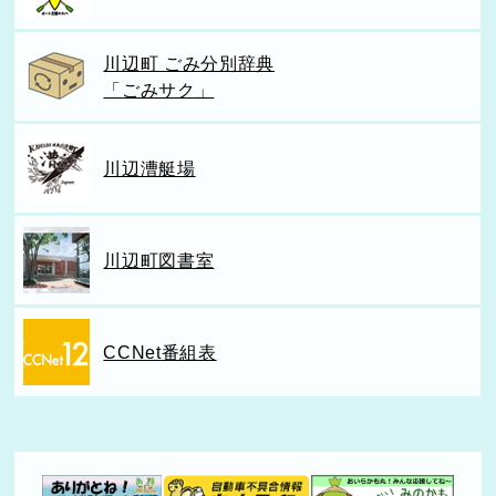
川辺町 ごみ分別辞典
「ごみサク」
川辺漕艇場
川辺町図書室
CCNet番組表