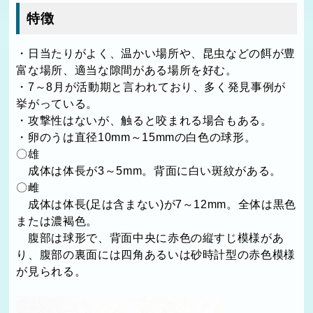
特徴
・日当たりがよく、温かい場所や、昆虫などの餌が豊
富な場所、適当な隙間がある場所を好む。
・7～8月が活動期と言われており、多く発見事例が
挙がっている。
・攻撃性はないが、触ると咬まれる場合もある。
・卵のうは直径10mm～15mmの白色の球形。
〇雄
成体は体長が3～5mm。背面に白い斑紋がある。
〇雌
成体は体長(足は含まない)が7～12mm。全体は黒色
または濃褐色。
腹部は球形で、背面中央に赤色の縦すじ模様があ
り、腹部の裏面には四角あるいは砂時計型の赤色模様
が見られる。