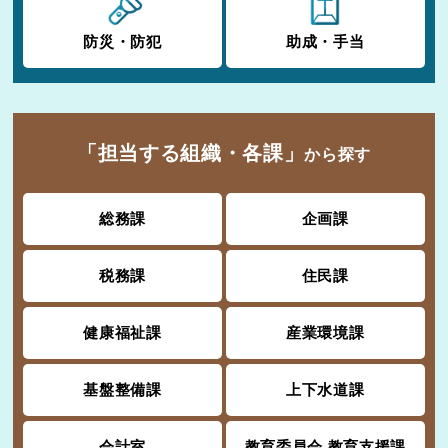
防災・防犯
助成・手当
「担当する組織・各課」
から探す
総務課
企画課
税務課
住民課
健康福祉課
産業環境課
基盤整備課
上下水道課
会計室
教育委員会 教育支援課