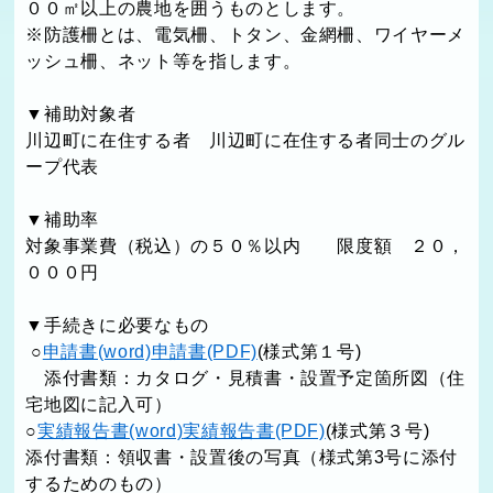
００㎡以上の農地を囲うものとします。
※防護柵とは、電気柵、トタン、金網柵、ワイヤーメ
ッシュ柵、ネット等を指します。
▼補助対象者
川辺町に在住する者 川辺町に在住する者同士のグル
ープ代表
▼補助率
対象事業費（税込）の５０％以内 限度額 ２０，
０００円
▼手続きに必要なもの
○
申請書(word)
申請書(PDF)
(様式第１号)
添付書類：カタログ・見積書・設置予定箇所図（住
宅地図に記入可）
○
実績報告書(word)
実績報告書(PDF)
(様式第３号)
添付書類：領収書・設置後の写真（様式第3号に添付
するためのもの）